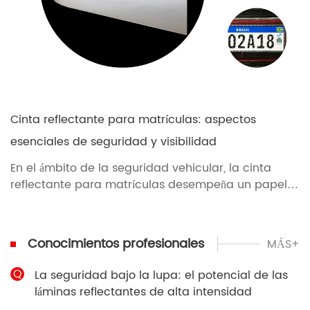
Cinta reflectante para matrículas: aspectos
esenciales de seguridad y visibilidad
En el ámbito de la seguridad vehicular, la cinta
reflectante para matrículas desempeña un papel
fundamental. Esta discreta tira de material no solo
es un requisito legal en muchas jurisdicciones, sino
también un componente esencial para garantizar
Conocimientos profesionales
MÁS+
la visibilidad de los vehículos en la carretera,
especialmente en condiciones de poca luz o
Q
La seguridad bajo la lupa: el potencial de las
condiciones meteorológicas adversas.
láminas reflectantes de alta intensidad