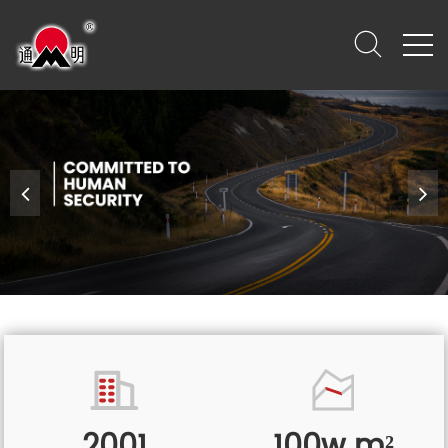
2001
100w m²