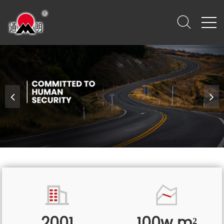
2001
100w m²