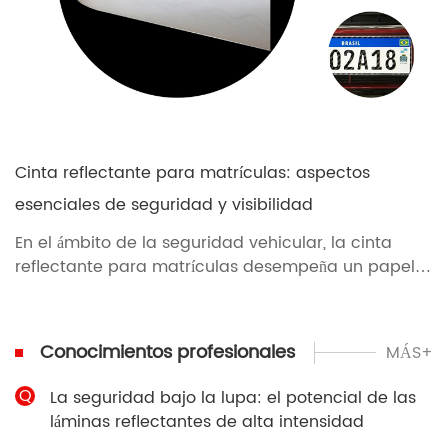
Cinta reflectante para matrículas: aspectos
esenciales de seguridad y visibilidad
En el ámbito de la seguridad vehicular, la cinta
reflectante para matrículas desempeña un papel
fundamental. Esta discreta tira de material no solo
es un requisito legal en muchas jurisdicciones, sino
también un componente esencial para garantizar
Conocimientos profesionales
MÁS+
la visibilidad de los vehículos en la carretera,
especialmente en condiciones de poca luz o
Q
La seguridad bajo la lupa: el potencial de las
condiciones meteorológicas adversas.
láminas reflectantes de alta intensidad