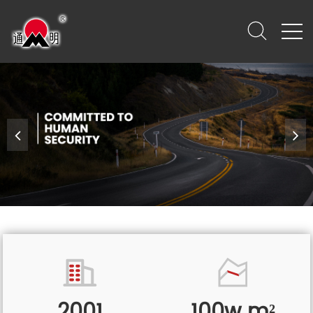
2001
100w m²