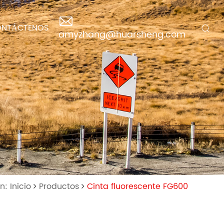
NTÁCTENOS
amyzhang@huarsheng.com
n: Inicio
Productos
Cinta fluorescente FG600