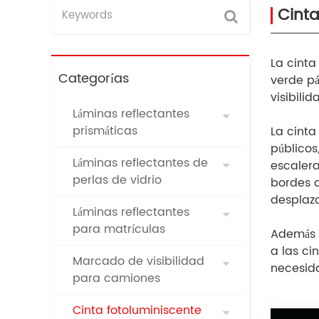
Cinta
La cinta
Categorías
verde pá
visibili
Láminas reflectantes
prismáticas
La cinta
públicos
Láminas reflectantes de
escalera
perlas de vidrio
bordes d
desplaza
Láminas reflectantes
para matrículas
Además d
a las ci
Marcado de visibilidad
necesid
para camiones
Cinta fotoluminiscente