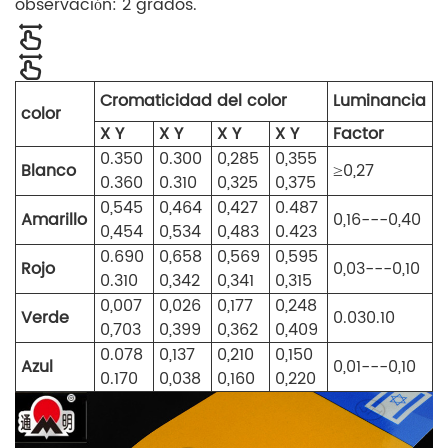
observación: 2 grados.
Cromaticidad del color
Luminancia
color
X Y
X Y
X Y
X Y
Factor
0.350
0.300
0,285
0,355
Blanco
0,27
≥
0.360
0.310
0,325
0,375
0,545
0,464
0,427
0.487
Amarillo
0,16---0,40
0,454
0,534
0,483
0.423
0.690
0,658
0,569
0,595
Rojo
0,03---0,10
0.310
0,342
0,341
0,315
0,007
0,026
0,177
0,248
Verde
0.030.10
0,703
0,399
0,362
0,409
0.078
0,137
0,210
0,150
Azul
0,01---0,10
0.170
0,038
0,160
0,220