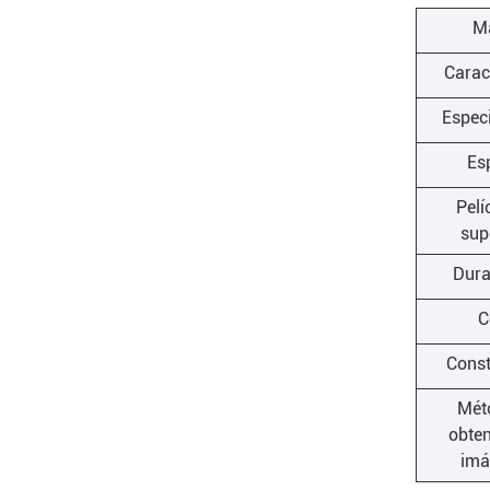
M
Caract
Espec
Es
Pelí
sup
Dura
C
Const
Mét
obten
imá