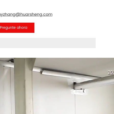
yzhang@huarsheng.com
Pregunte ahora