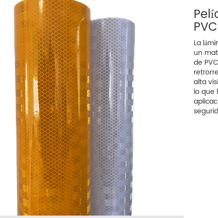
Pelí
PVC
La lámi
un mate
de PVC 
retrorr
alta vi
lo que
aplicac
segurid