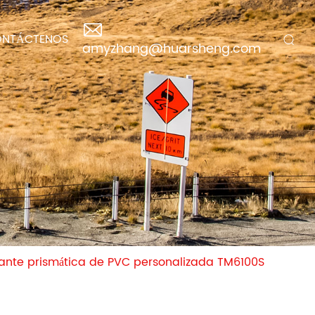
NTÁCTENOS
amyzhang@huarsheng.com
ctante prismática de PVC personalizada TM6100S