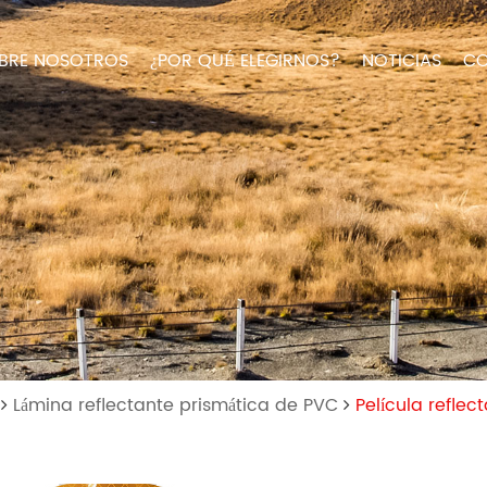
BRE NOSOTROS
¿POR QUÉ ELEGIRNOS?
NOTICIAS
CO
Lámina reflectante prismática de PVC
Película refle