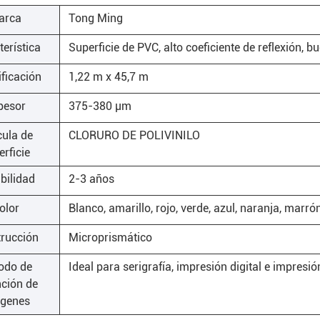
arca
Tong Ming
erística
Superficie de PVC, alto coeficiente de reflexión, b
ificación
1,22 m x 45,7 m
pesor
375-380 μm
cula de
CLORURO DE POLIVINILO
erficie
bilidad
2-3 años
olor
Blanco, amarillo, rojo, verde, azul, naranja, marrón
rucción
Microprismático
odo de
Ideal para serigrafía, impresión digital e impresió
ción de
genes