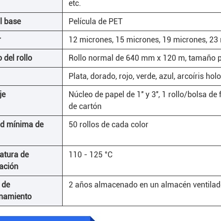
etc.
l base
Película de PET
r
12 micrones, 15 micrones, 19 micrones, 23
del rollo
Rollo normal de 640 mm x 120 m, tamaño p
Plata, dorado, rojo, verde, azul, arcoíris holo
je
Núcleo de papel de 1'' y 3'', 1 rollo/bolsa de
de cartón
ad mínima de
50 rollos de cada color
atura de
110 - 125 °C
ación
 de
2 años almacenado en un almacén ventila
namiento