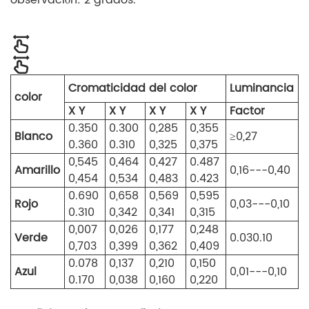
Cromaticidad del color
Luminancia
color
X Y
X Y
X Y
X Y
Factor
0.350
0.300
0,285
0,355
Blanco
≥0,27
0.360
0.310
0,325
0,375
0,545
0,464
0,427
0.487
Amarillo
0,16---0,40
0,454
0,534
0,483
0.423
0.690
0,658
0,569
0,595
Rojo
0,03---0,10
0.310
0,342
0,341
0,315
0,007
0,026
0,177
0,248
Verde
0.030.10
0,703
0,399
0,362
0,409
0.078
0,137
0,210
0,150
Azul
0,01---0,10
0.170
0,038
0,160
0,220