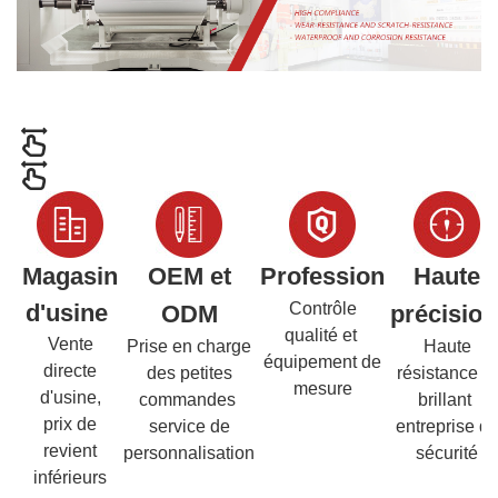
Magasin
OEM et
Profession
Haute
d'usine
Contrôle
ODM
précisio
qualité et
Vente
Prise en charge
Haute
équipement de
directe
des petites
résistance et
mesure
d'usine,
commandes
brillant
prix de
service de
entreprise d
revient
personnalisation
sécurité
inférieurs