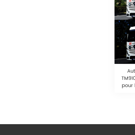
Aut
TM910
pour 