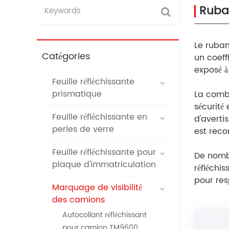
Ruban
Le ruban
Catégories
un coeffi
exposé à 
Feuille réfléchissante
prismatique
La combi
sécurité
Feuille réfléchissante en
d'averti
perles de verre
est reco
Feuille réfléchissante pour
De nombr
plaque d'immatriculation
réfléchi
pour res
Marquage de visibilité
des camions
Autocollant réfléchissant
pour camion TM9600