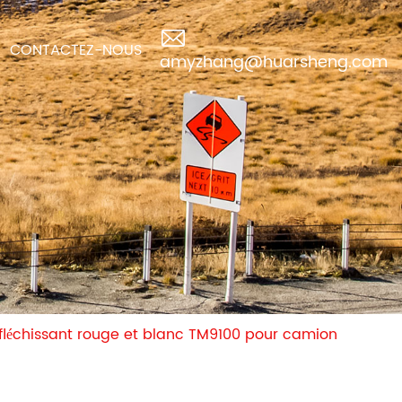
CONTACTEZ-NOUS
amyzhang@huarsheng.com
fléchissant rouge et blanc TM9100 pour camion