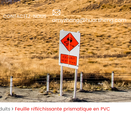
CONTACTEZ-NOUS
amyzhang@huarsheng.com
duits
Feuille réfléchissante prismatique en PVC