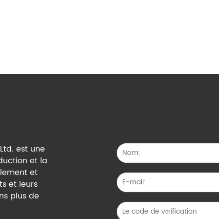
Ltd. est une
duction et la
alement et
s et leurs
ns plus de