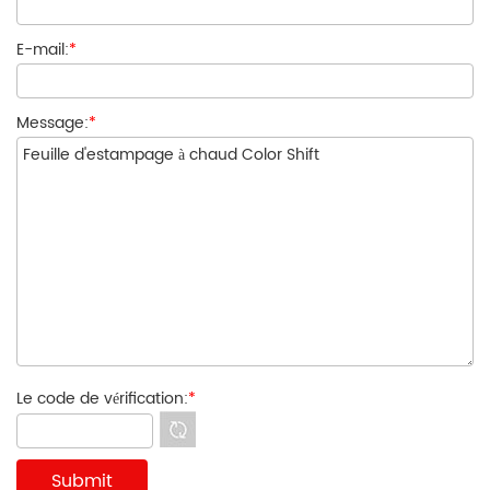
E-mail:
*
Message:
*
Le code de vérification:
*