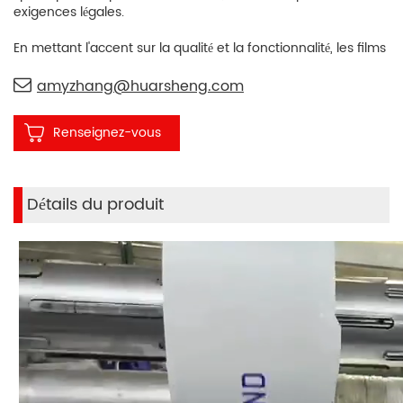
exigences légales.
En mettant l'accent sur la qualité et la fonctionnalité, les films
réfléchissants pour plaques d'immatriculation de Hua R
Sheng sont un excellent choix pour améliorer la sécurité et
amyzhang@huarsheng.com
l'esthétique des plaques d'immatriculation des voitures
indiennes, offrant une tranquillité d'esprit aux conducteurs et
Renseignez-vous
aux propriétaires de véhicules.
maintenant
Détails du produit