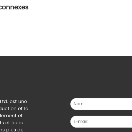
connexes
Ltd. est une
duction et la
alement et
s et leurs
ns plus de