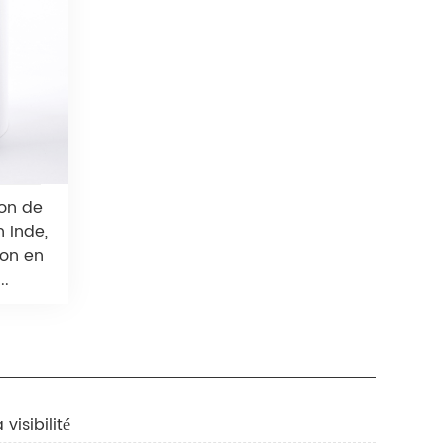
ion de
n Inde,
ion en
..
visibilité